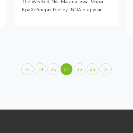
The Weeknd, Nila Mania и Iowa, Мари
Краймбрери, Halsey, INNA и другие
<
19
20
21
22
23
>