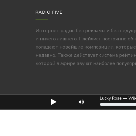
RADIO FIVE
Интернет радио без рекламы и без ведущ
и ничего лишнего. Плейлист постоянно об
попадают новейшие композиции, которые
недавно. Также действует система рейтин
которой в эфире звучат наиболее популяр
Lucky Rose — Wil