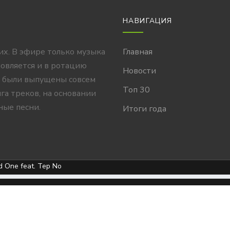
НАВИГАЦИЯ
их. В эфире только музыка
Главная
новляется и в ротацию
Новости
 были выпущены совсем
Топ 30
га треков, на основании
ные песни.
Итоги года
d One feat. Tep No
Copyright ©
2026 All rights reserved