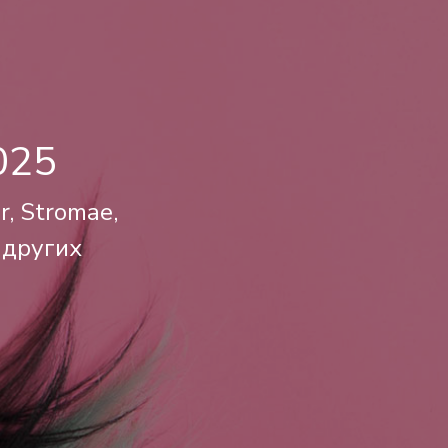
025
, Stromae,
и других