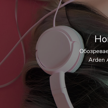
Но
Обозревае
Arden A