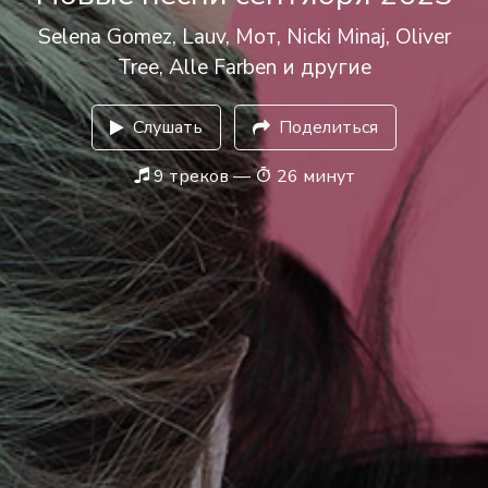
Selena Gomez, Lauv, Мот, Nicki Minaj, Oliver
Tree, Alle Farben и другие
Слушать
Поделиться
9 треков —
26 минут