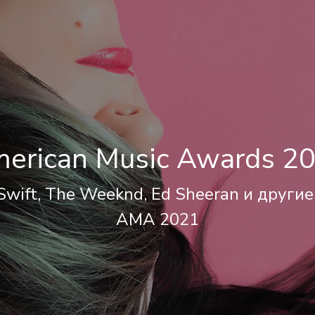
erican Music Awards 2
 Swift, The Weeknd, Ed Sheeran и други
AMA 2021