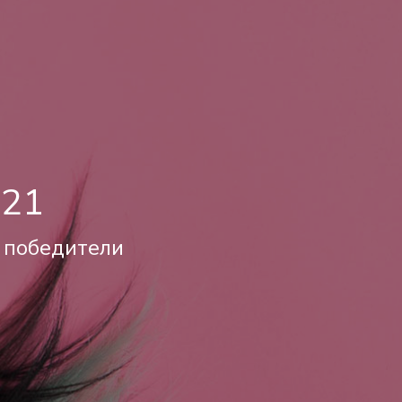
021
е победители