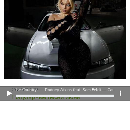
he Country
Rodney Atkins feat. Sam Feldt — Caught Up In The Cou
29 ИЮНЯ 2026
Популярные песни июня
Обозреваем популярные песни июня 2026 года
от Bebe Rexha, HUGEL, Katy Perry, Градусы, Adam
Lambert и других