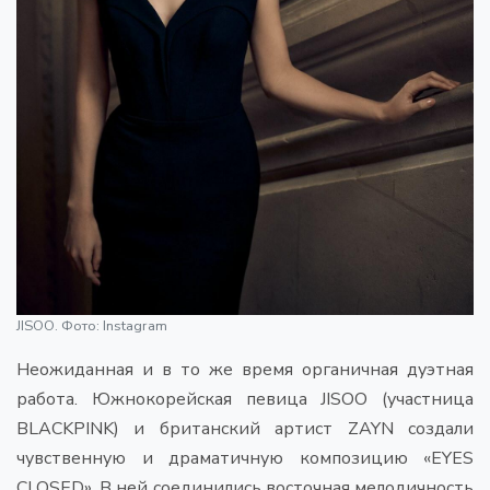
JISOO. Фото: Instagram
Неожиданная и в то же время органичная дуэтная
работа. Южнокорейская певица JISOO (участница
BLACKPINK) и британский артист ZAYN создали
чувственную и драматичную композицию «EYES
CLOSED». В ней соединились восточная мелодичность